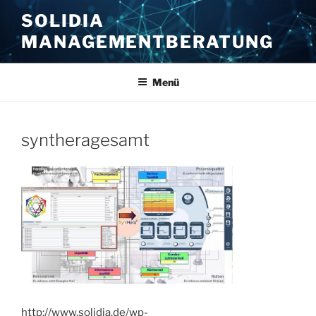
Zum
SOLIDIA
Inhalt
MANAGEMENTBERATUNG
springen
Menü
syntheragesamt
http://www.solidia.de/wp-