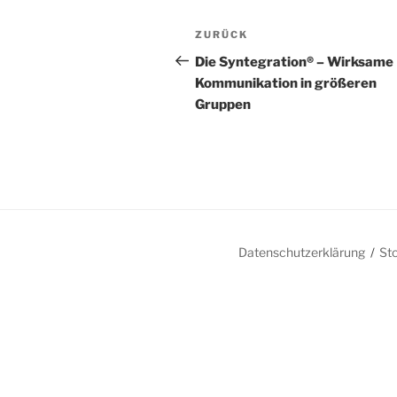
Beitragsnavigation
Vorheriger
ZURÜCK
Beitrag
Die Syntegration® – Wirksame
Kommunikation in größeren
Gruppen
Datenschutzerklärung
St