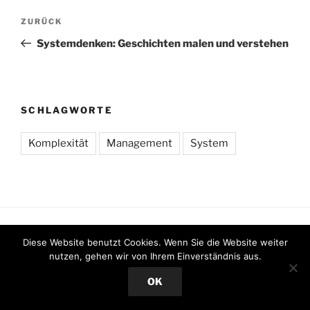
Beitragsnavigation
Vorheriger
ZURÜCK
Beitrag
Systemdenken: Geschichten malen und verstehen
SCHLAGWORTE
Komplexität
Management
System
Diese Website benutzt Cookies. Wenn Sie die Website weiter
Datenschutzerklärung
Stolz präsentiert von WordPress
nutzen, gehen wir von Ihrem Einverständnis aus.
OK