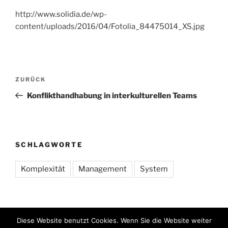
http://www.solidia.de/wp-
content/uploads/2016/04/Fotolia_84475014_XS.jpg
Beitragsnavigation
Vorheriger
ZURÜCK
Beitrag
Konflikthandhabung in interkulturellen Teams
SCHLAGWORTE
Komplexität
Management
System
Diese Website benutzt Cookies. Wenn Sie die Website weiter