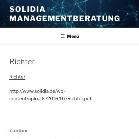
Zum
SOLIDIA
Inhalt
MANAGEMENTBERATUNG
springen
Menü
Richter
Richter
http://www.solidia.de/wp-
content/uploads/2016/07/Richter.pdf
Beitragsnavigation
Vorheriger
ZURÜCK
Beitrag