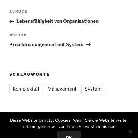
Beitragsnavigation
Vorheriger
ZURÜCK
Beitrag
Lebensfähigkeit von Organisationen
Nächster
WEITER
Beitrag
Projektmanagement mit System
SCHLAGWORTE
Komplexität
Management
System
Diese Website benutzt Cookies. Wenn Sie die Website weiter
nutzen, gehen wir von Ihrem Einverständnis aus.
Datenschutzerklärung
Stolz präsentiert von WordPress
OK