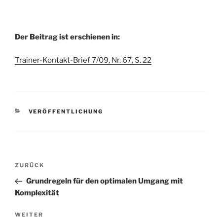
Der Beitrag ist erschienen in:
Trainer-Kontakt-Brief 7/09, Nr. 67, S. 22
KATEGORIEN
VERÖFFENTLICHUNG
Beitragsnavigation
Vorheriger
ZURÜCK
Beitrag
Grundregeln für den optimalen Umgang mit
Komplexität
Nächster
WEITER