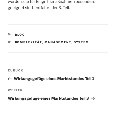
werden, die für Eingriffsmaßnahmen besonders
geeignet sind, entfaltet der 3. Teil.
KATEGORIEN
BLOG
SCHLAGWÖRTER
KOMPLEXITÄT
,
MANAGEMENT
,
SYSTEM
Beitragsnavigation
Vorheriger
ZURÜCK
Beitrag
Wirkungsgefüge eines Marktstandes Teil 1
Nächster
WEITER
Beitrag
Wirkungsgefüge eines Marktstandes Teil 3